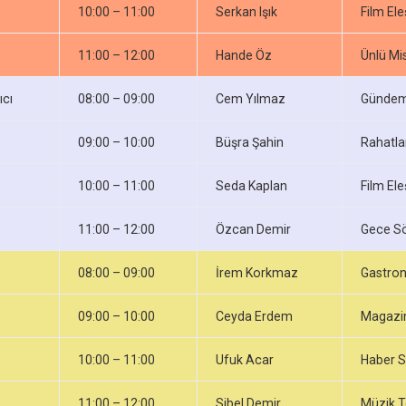
10:00 – 11:00
Serkan Işık
Film Ele
11:00 – 12:00
Hande Öz
Ünlü Mis
ıcı
08:00 – 09:00
Cem Yılmaz
Gündem
09:00 – 10:00
Büşra Şahin
Rahatl
10:00 – 11:00
Seda Kaplan
Film Ele
11:00 – 12:00
Özcan Demir
Gece S
08:00 – 09:00
İrem Korkmaz
Gastro
09:00 – 10:00
Ceyda Erdem
Magazin
10:00 – 11:00
Ufuk Acar
Haber S
11:00 – 12:00
Sibel Demir
Müzik T