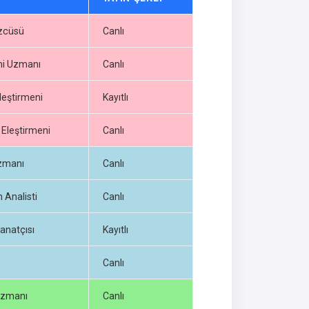
zcüsü
Canlı
i Uzmanı
Canlı
leştirmeni
Kayıtlı
Eleştirmeni
Canlı
zmanı
Canlı
Analisti
Canlı
anatçısı
Kayıtlı
Canlı
Uzmanı
Canlı