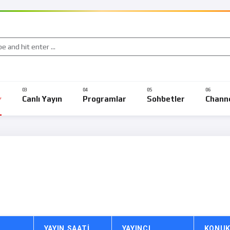
Canlı Yayın
Programlar
Sohbetler
Chann
YAYIN SAATI
YAYINCI
KONU