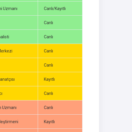
i Uzmanı
Canlı/Kayıtlı
Canlı
listi
Canlı
erkezi
Canlı
Canlı
anatçısı
Kayıtlı
cı
Canlı
 Uzmanı
Canlı
leştirmeni
Kayıtlı