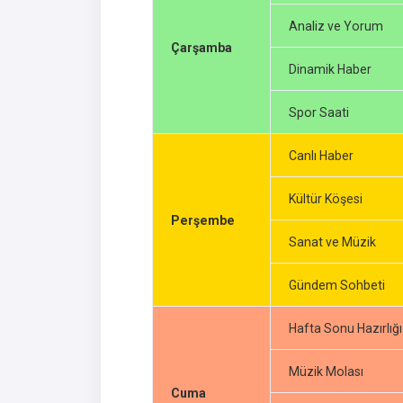
Analiz ve Yorum
Çarşamba
Dinamik Haber
Spor Saati
Canlı Haber
Kültür Köşesi
Perşembe
Sanat ve Müzik
Gündem Sohbeti
Hafta Sonu Hazırlığı
Müzik Molası
Cuma