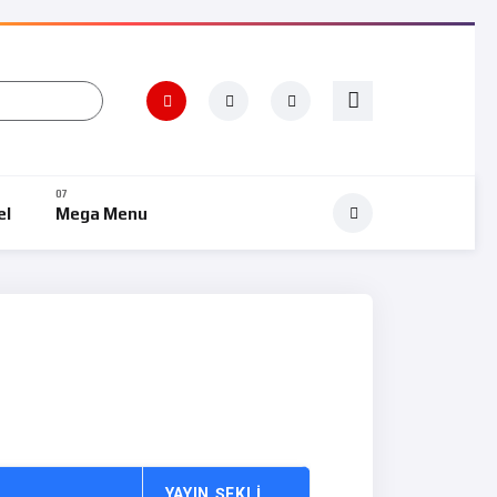
el
Mega Menu
K
YAYIN ŞEKLI