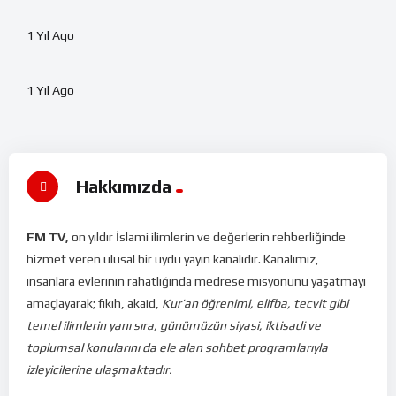
%
78
1 Yıl Ago
Canlı Yayın
47:59
#3
1 Yıl Ago
#1
Hakkımızda
FM TV,
on yıldır İslami ilimlerin ve değerlerin rehberliğinde
hizmet veren ulusal bir uydu yayın kanalıdır. Kanalımız,
insanlara evlerinin rahatlığında medrese misyonunu yaşatmayı
amaçlayarak; fıkıh, akaid,
Kur’an öğrenimi, elifba, tecvit gibi
temel ilimlerin yanı sıra, günümüzün siyasi, iktisadi ve
toplumsal konularını da ele alan sohbet programlarıyla
izleyicilerine ulaşmaktadır.