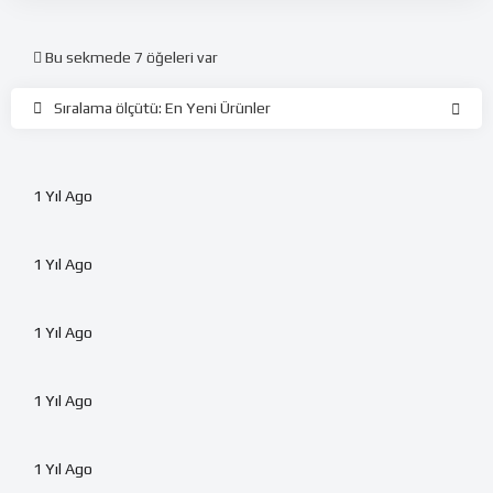
Bu sekmede 7 öğeleri var
%
78
Sıralama ölçütü: En Yeni Ürünler
Lazım Olanlar
%
90
1 Yıl Ago
Düşünelim
#2
%
95
1 Yıl Ago
Ailemize İnciler
#4
%
95
1 Yıl Ago
Gönül Kuşağı
#8
%
53
1 Yıl Ago
Müslümanın Sesi
#5
%
67
1 Yıl Ago
Mercek
#9